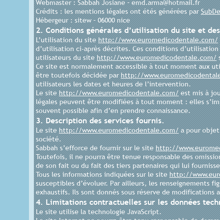
Webmaster : Sabbah Josiane – emd.arma@hotmail.fr
Crédits : les mentions légales ont étés générées par
SubDe
Hébergeur : sitew – 06000 nice
2. Conditions générales d’utilisation du site et de
L’utilisation du site
http://www.euromedicodentale.com/
d’utilisation ci-après décrites. Ces conditions d’utilisat
utilisateurs du site
http://www.euromedicodentale.com/
s
Ce site est normalement accessible à tout moment aux uti
être toutefois décidée par
http://www.euromedicodental
utilisateurs les dates et heures de l’intervention.
Le site
http://www.euromedicodentale.com/
est mis à jo
légales peuvent être modifiées à tout moment : elles s’impo
souvent possible afin d’en prendre connaissance.
3. Description des services fournis.
Le site
http://www.euromedicodentale.com/
a pour objet
société.
Sabbah s’efforce de fournir sur le site
http://www.eurome
Toutefois, il ne pourra être tenue responsable des omission
de son fait ou du fait des tiers partenaires qui lui fourniss
Tous les informations indiquées sur le site
http://www.eu
susceptibles d’évoluer. Par ailleurs, les renseignements fig
exhaustifs. Ils sont donnés sous réserve de modifications 
4. Limitations contractuelles sur les données tech
Le site utilise la technologie JavaScript.