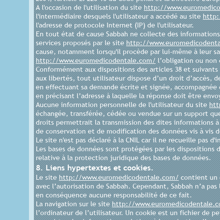
A l'occasion de l'utilisation du site
http://www.euromedic
l'intermédiaire desquels l'utilisateur a accédé au site
http
l'adresse de protocole Internet (IP) de l'utilisateur.
En tout état de cause Sabbah ne collecte des informations p
services proposés par le site
http://www.euromedicodent
cause, notamment lorsqu'il procède par lui-même à leur saisie
http://www.euromedicodentale.com/
l’obligation ou non 
Conformément aux dispositions des articles 38 et suivants de
aux libertés, tout utilisateur dispose d’un droit d’accès, 
en effectuant sa demande écrite et signée, accompagnée d’
en précisant l’adresse à laquelle la réponse doit être envo
Aucune information personnelle de l'utilisateur du site
ht
échangée, transférée, cédée ou vendue sur un support que
droits permettrait la transmission des dites informations 
de conservation et de modification des données vis à vis de
Le site n'est pas déclaré à la CNIL car il ne recueille pas d
Les bases de données sont protégées par les dispositions de
relative à la protection juridique des bases de données.
8. Liens hypertextes et cookies.
Le site
http://www.euromedicodentale.com/
contient un 
avec l’autorisation de Sabbah. Cependant, Sabbah n’a pas la
en conséquence aucune responsabilité de ce fait.
La navigation sur le site
http://www.euromedicodentale.
l’ordinateur de l’utilisateur. Un cookie est un fichier de pe