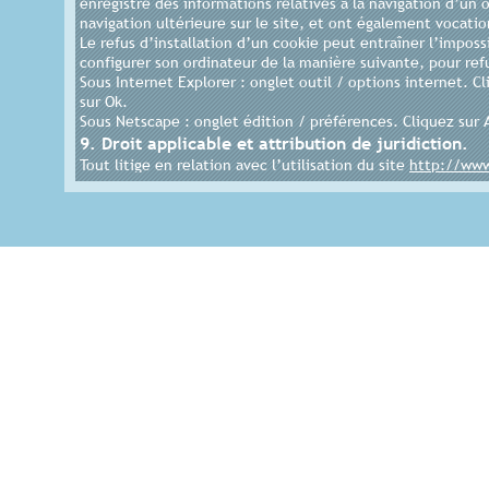
enregistre des informations relatives à la navigation d’un o
navigation ultérieure sur le site, et ont également vocat
Le refus d’installation d’un cookie peut entraîner l’impossi
configurer son ordinateur de la manière suivante, pour refu
Sous Internet Explorer : onglet outil / options internet. Cl
sur Ok.
Sous Netscape : onglet édition / préférences. Cliquez sur A
9. Droit applicable et attribution de juridiction.
Tout litige en relation avec l’utilisation du site
http://ww
attribution exclusive de juridiction aux tribunaux compéte
10. Les principales lois concernées.
Loi n° 78-87 du 6 janvier 1978, notamment modifiée par la l
aux libertés.
Loi n° 2004-575 du 21 juin 2004 pour la confiance dans l'
11. Lexique.
Utilisateur : Internaute se connectant, utilisant le site 
Informations personnelles : « les informations qui permet
l'identification des personnes physiques auxquelles elles s'a