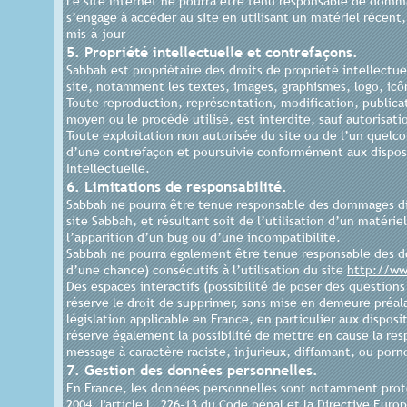
Le site Internet ne pourra être tenu responsable de dommages
s’engage à accéder au site en utilisant un matériel récent
mis-à-jour
5. Propriété intellectuelle et contrefaçons.
Sabbah est propriétaire des droits de propriété intellectue
site, notamment les textes, images, graphismes, logo, icôn
Toute reproduction, représentation, modification, publicat
moyen ou le procédé utilisé, est interdite, sauf autorisati
Toute exploitation non autorisée du site ou de l’un quel
d’une contrefaçon et poursuivie conformément aux disposit
Intellectuelle.
6. Limitations de responsabilité.
Sabbah ne pourra être tenue responsable des dommages direc
site Sabbah, et résultant soit de l’utilisation d’un matéri
l’apparition d’un bug ou d’une incompatibilité.
Sabbah ne pourra également être tenue responsable des d
d’une chance) consécutifs à l’utilisation du site
http://w
Des espaces interactifs (possibilité de poser des questions
réserve le droit de supprimer, sans mise en demeure préal
législation applicable en France, en particulier aux dispos
réserve également la possibilité de mettre en cause la res
message à caractère raciste, injurieux, diffamant, ou porn
7. Gestion des données personnelles.
En France, les données personnelles sont notamment protégé
2004, l'article L. 226-13 du Code pénal et la Directive Eur